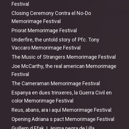
Festival
Closing Ceremony Contra el No-Do
Memorimage Festival
Priorat Memorimage Festival
Underfire,
the
untold story
of
Pfc. Tony
Vaccaro Memorimage Festival
The Music
of
Strangers Memorimage Festival
Joe McCarthy,
the
real american Memorimage
Festival
The Cameraman Memorimage Festival
Espanya en dues trinxeres, la Guerra Civil en
color Memorimage Festival
Reus, abans, ara i aquí Memorimage Festival
Opening Adriana s pact Memorimage Festival
Guillem d Efak. L ànima negra de l illa