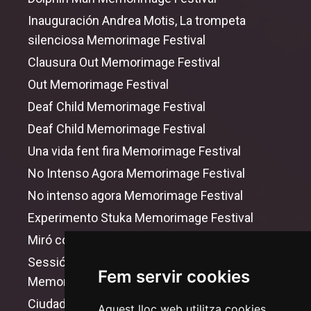
Inauguración Andrea Motis, La trompeta
silenciosa Memorimage Festival
Clausura
Out
Memorimage Festival
Out
Memorimage Festival
Deaf Child Memorimage Festival
Deaf Child Memorimage Festival
Una vida fent fira Memorimage Festival
No Intenso Agora Memorimage Festival
No intenso agora Memorimage Festival
Experimento Stuka Memorimage Festival
Miró contra Miró Memorimage Festival
Sessió Vintage El Jovencito Frankenstein
Fem servir cookies
Memorimage Festival
Ciudadano Fernando Gallego: Baila o Muere
Aquest lloc web utilitza cookies