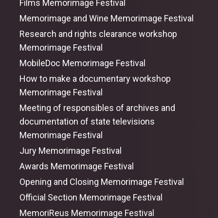
Films Memorimage Festival
Memorimage
and
Wine Memorimage Festival
Research
and
rights clearance workshop
Memorimage Festival
MobileDoc Memorimage Festival
How to
make
a documentary workshop
Memorimage Festival
Meeting
of
responsibles
of
archives
and
documentation
of
state televisions
Memorimage Festival
Jury Memorimage Festival
Awards Memorimage Festival
Opening
and
Closing Memorimage Festival
Official Section Memorimage Festival
MemoriReus Memorimage Festival