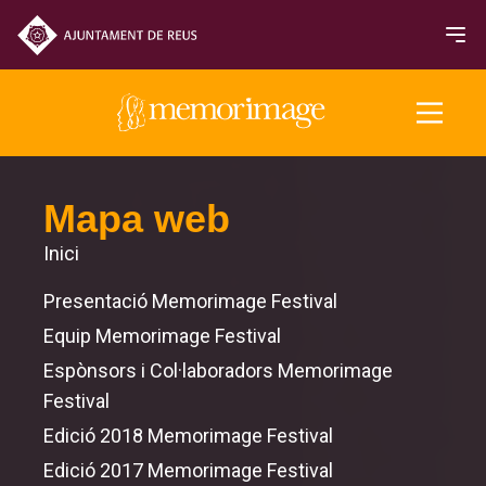
Edició 2025
Mapa web
Inici
PEL·LÍCULES
Presentació Memorimage Festival
NOTICIES
Equip Memorimage Festival
Espònsors i Col·laboradors Memorimage
Entrades i horaris
Festival
Sala de premsa
Edició 2018 Memorimage Festival
Edició 2017 Memorimage Festival
Premis i Jurats