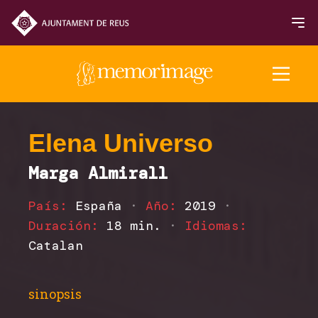
Edición 2025
Elena Universo
Marga Almirall
PELÍCULAS
País:
España
·
Año:
2019
·
NOTICIAS
Duración:
18 min.
·
Idiomas:
Catalan
Programación 2025
Inauguración y Clausura
sinopsis
Sección Oficial