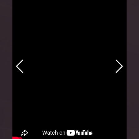
MemoriReus
MemoriJove
Sesiones especiales