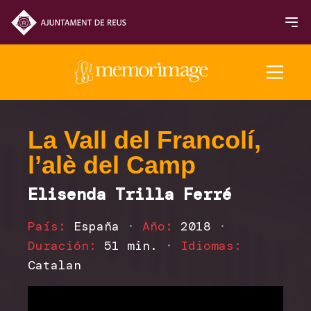
Edición 2025
La Vall del Francolí,
l’alè del Camp
PELÍCULAS
Elisenda Trilla Ferré
NOTICIAS
País:
España
·
Año:
2018
·
Programación 2025
Duración:
51 min.
·
Idiomas:
Catalan
Inauguración y Clausura
Sección Oficial