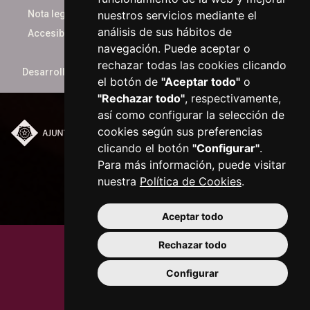
nuestros servicios mediante el
Nota legal
análisis de sus hábitos de
Accesibilidad
navegación. Puede aceptar o
rechazar todas las cookies clicando
Desarrollado por
xarop.com
el botón de
"Aceptar todo"
o
"Rechazar todo"
, respectivamente,
así como configurar la selección de
cookies según sus preferencias
Plaça del Mercadal ·
clicando el botón
"Configurar"
.
43201 Reus
Para más información, puede visitar
977 010 010
nuestra
Política de Cookies
.
ajuntament@reus.cat
|
reus.cat
Aceptar todo
Rechazar todo
Configurar