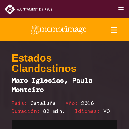
Edición 2025
Estados
Clandestinos
PELÍCULAS
Marc Iglesias, Paula
NOTICIAS
Monteiro
Programación 2025
País:
Cataluña
·
Año:
2016
·
Duración:
82 min.
·
Idiomas:
VO
Inauguración y Clausura
Sección Oficial