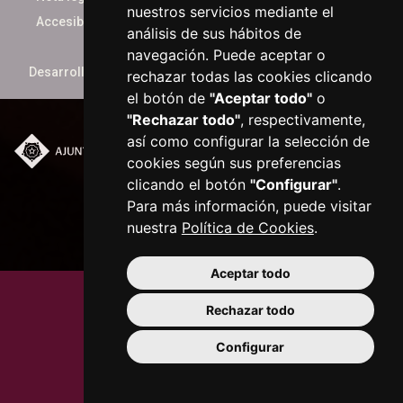
nuestros servicios mediante el
Accesibilidad
análisis de sus hábitos de
navegación. Puede aceptar o
Desarrollado por
xarop.com
rechazar todas las cookies clicando
el botón de
"Aceptar todo"
o
"Rechazar todo"
, respectivamente,
así como configurar la selección de
cookies según sus preferencias
Plaça del Mercadal ·
43201 Reus
clicando el botón
"Configurar"
.
977 010 010
Para más información, puede visitar
ajuntament@reus.cat
|
nuestra
Política de Cookies
.
reus.cat
Aceptar todo
Rechazar todo
Configurar