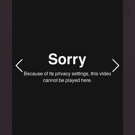
MemoriReus
MemoriJove
Sesiones especiales