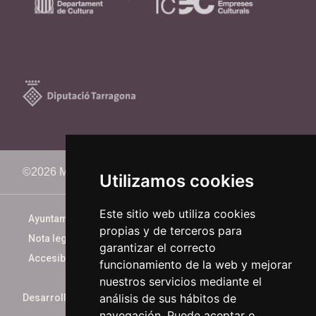
©2026 Memorimage Festival
Utilizamos cookies
Este sitio web utiliza cookies
Ayuntamiento de Reus
propias y de terceros para
Nota legal
garantizar el correcto
Accesibilidad
funcionamiento de la web y mejorar
nuestros servicios mediante el
análisis de sus hábitos de
Desarrollado por
xarop.com
navegación. Puede aceptar o