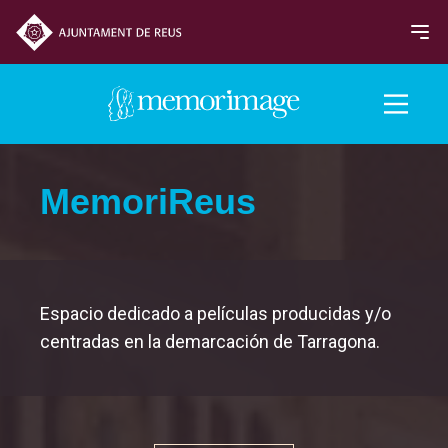
Edición 2017
MemoriReus
PELÍCULAS
NOTICIAS
Espacio dedicado a películas producidas y/o
centradas en la demarcación de Tarragona.
Programación
Sección Oficial
MemoriReus