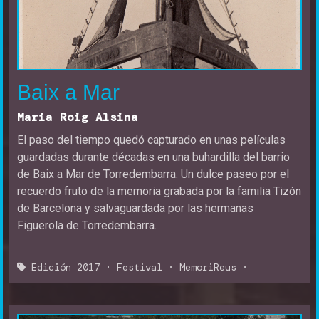
Aprende cómo hacer un documental
Encuentro responsables de archivos y
documentación de las televisiones estatales
Baix a Mar
Jurado y Premios
Maria Roig Alsina
Jurado
El paso del tiempo quedó capturado en unas películas
guardadas durante décadas en una buhardilla del barrio
Premios
de Baix a Mar de Torredembarra. Un dulce paseo por el
recuerdo fruto de la memoria grabada por la familia Tizón
de Barcelona y salvaguardada por las hermanas
Figuerola de Torredembarra.
Edición 2017
·
Festival
·
MemoriReus
·