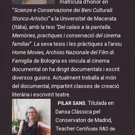
matrícula d’honor en
“
Scienze e Conservazione dei Beni Culturali
MemoriReus
Storico-Artistici”
a la Universitat de Macerata
MemoriJove
(Itàlia), amb la tesi
“Del calaix a la pantalla.
Memòries, practiques i conservació del cinema
MemoriXics
familiar
”. La seva tesis i les pràctiques a l’arxiu
MemorimageOnline
Home Movies, Archivio Nazionale del Film di
Famiglia
de Bologna es vincula al cinema
Informació Pràctica
documental on ha dirigit documentals i escrit
Pel·lícules
diversos guions. Actualment treballa al món
del documental, impartint classes de creació
Activitats
literària i escrivint teatre.
Titulada en
PILAR SANS.
Taller: Fem un gif?
Dansa Clàssica pel
Jurat i Premis
Conservatori de Madrid,
Teacher
Certificate RAD de
Jurat