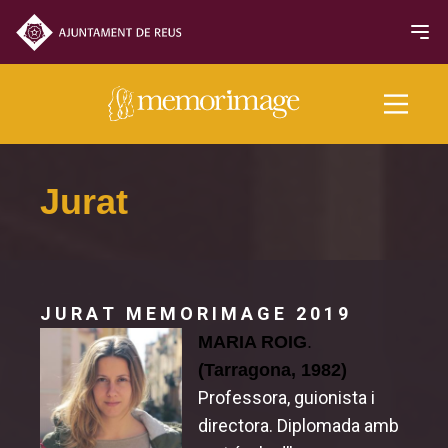
Edició 2019
Jurat
PEL·LÍCULES
NOTICIES
J U R A T M E M O R I M A G E 2 0 1 9
MARIA ROIG
.
Programació
(Tarragona, 1982)
Inauguració i cloenda
Professora, guionista i
directora. Diplomada amb
Secció Oficial