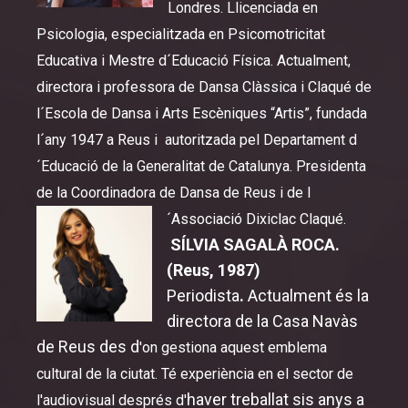
Londres. Llicenciada en
Premis
Psicologia, especialitzada en Psicomotricitat
Educativa i Mestre d´Educació Física. Actualment,
directora i professora de Dansa Clàssica i Claqué de
l´Escola de Dansa i Arts Escèniques “Artis”, fundada
l´any 1947 a Reus i autoritzada pel Departament d
´Educació de la Generalitat de Catalunya. Presidenta
de la Coordinadora de Dansa de Reus i de l
´Associació Dixiclac Claqué.
SÍLVIA SAGALÀ ROCA.
(Reus, 1987)
Periodista
.
Actualment és la
directora de la Casa Navàs
de Reus des d
'on gestiona aquest emblema
cultural de la ciutat. Té experiència en el sector de
haver treballat sis anys a
l'audiovisual després d'