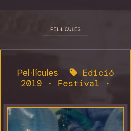
PEL·LÍCULES
Edició
Pel·lícules
2019
·
Festival
·
Hunting for Hedonia" />