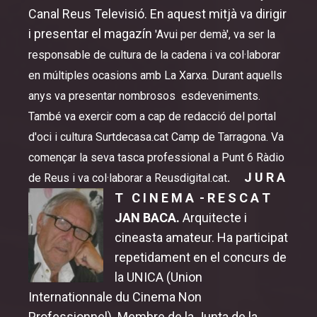
Canal Reus Televisió. En aquest mitjà va dirigir
i presentar el magazín
'Avui per demà', va ser la
responsable de cultura de la cadena i va col·laborar
en múltiples ocasions amb La Xarxa. Durant aquells
anys va presentar nombrosos esdeveniments.
També va exercir com a cap de redacció del portal
d'oci i cultura Surtdecasa.cat Camp de Tarragona. Va
començar la seva tasca professional a Punt 6 Ràdio
J U R A
de Reus i va col·laborar a Reusdigital.cat
.
T C I N E M A - R E S C A T
JAN BACA.
Arquitecte i
cineasta amateur. Ha participat
repetidament en el concurs de
la UNICA (Union
Internationnale du Cinema Non
Professionnel). Membre de la Junta de la