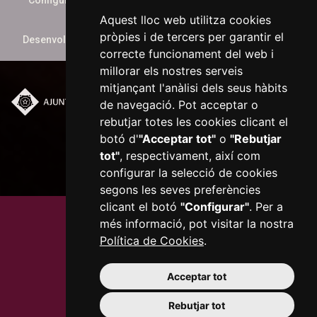
Configurar cookies
Aquest lloc web utilitza cookies
pròpies i de tercers per garantir el
Desenvolupat per
xarop.com
correcte funcionament del web i
millorar els nostres serveis
mitjançant l'anàlisi dels seus hàbits
de navegació. Pot acceptar o
Plaça del Mercadal ·
rebutjar totes les cookies clicant el
43201 Reus
botó d'
"Acceptar tot"
o
"Rebutjar
977 010 010
ajuntament@reus.cat
|
tot"
, respectivament, així com
reus.cat
configurar la selecció de cookies
segons les seves preferències
clicant el botó
"Configurar"
. Per a
més informació, pot visitar la nostra
Política de Cookies
.
Acceptar tot
Rebutjar tot