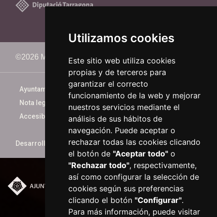
Utilizamos cookies
©2026 Memorimage Festival
Este sitio web utiliza cookies
propias y de terceros para
garantizar el correcto
Ayuntamiento de Reus
funcionamiento de la web y mejorar
Nota legal
nuestros servicios mediante el
Accesibilidad
análisis de sus hábitos de
navegación. Puede aceptar o
rechazar todas las cookies clicando
Desarrollado por
xarop.com
el botón de
"Aceptar todo"
o
"Rechazar todo"
, respectivamente,
así como configurar la selección de
cookies según sus preferencias
Plaça del Mercadal ·
clicando el botón
"Configurar"
.
43201 Reus
Para más información, puede visitar
977 010 010