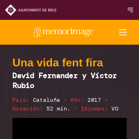
Edición 2025
Una vida fent fira
David Fernander y Víctor
PELÍCULAS
Rubio
NOTICIAS
País:
Cataluña
·
Año:
2017
·
Duración:
52 min.
·
Idiomas:
VO
Programación 2025
Inauguración y Clausura
Sección Oficial