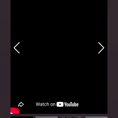
MemoriReus
MemoriJove
Sesiones especiales