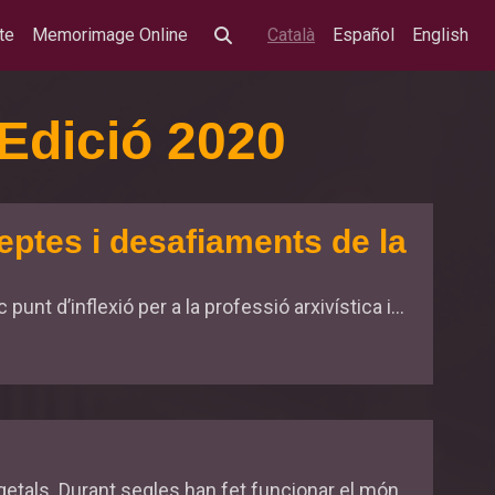
te
Memorimage Online
Català
Español
English
Edició 2020
reptes i desafiaments de la
punt d’inflexió per a la professió arxivística i...
getals. Durant segles han fet funcionar el món