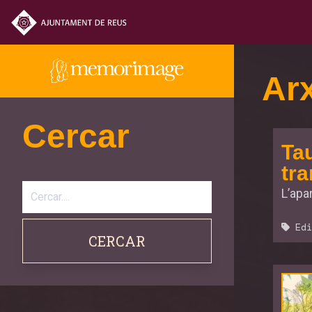
Arx
Cercar
Tau
tra
L’apar
Edi
CERCAR