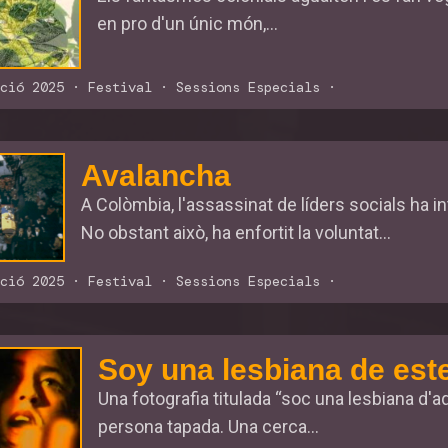
en pro d'un únic món,...
ció 2025
·
Festival
·
Sessions Especials
·
Avalancha
A Colòmbia, l'assassinat de líders socials ha in
No obstant això, ha enfortit la voluntat...
ció 2025
·
Festival
·
Sessions Especials
·
Soy una lesbiana de est
Una fotografia titulada “soc una lesbiana d'a
persona tapada. Una cerca...