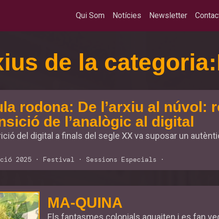
Qui Som
Notícies
Newsletter
Contac
ius de la categoria:
la rodona: De l’arxiu al núvol: 
nsició de l’analògic al digital
ició del digital a finals del segle XX va suposar un autèntic 
ció 2025
·
Festival
·
Sessions Especials
·
MA-QUINA
Els fantasmes colonials aguaiten i es fan ve