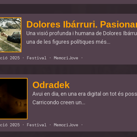
Dolores Ibárruri. Pasiona
Una visió profunda i humana de Dolores Ibárrur
una de les figures polítiques més...
ció 2025
·
Festival
·
MemoriJove
·
Odradek
Avui en dia, en una era digital on tot és pos
Carricondo creen un...
ció 2025
·
Festival
·
MemoriJove
·