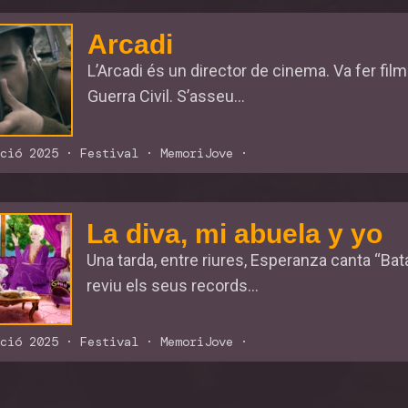
Arcadi
L’Arcadi és un director de cinema. Va fer film
Guerra Civil. S’asseu...
ció 2025
·
Festival
·
MemoriJove
·
La diva, mi abuela y yo
Una tarda, entre riures, Esperanza canta “Bata
reviu els seus records...
ció 2025
·
Festival
·
MemoriJove
·