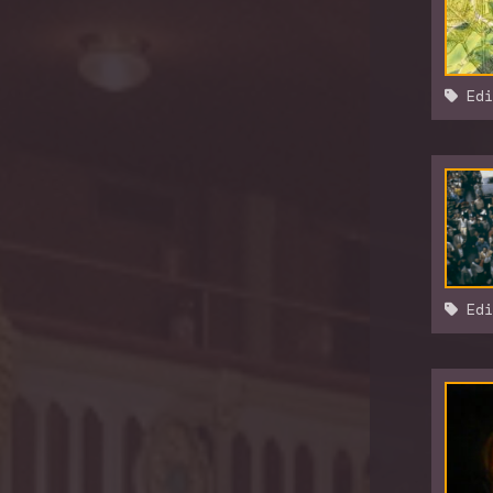
Edi
Edi