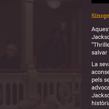
Sinop
Aquest
Jackso
“Thril
salvar
La seva
aconse
pels s
advoca
Jackson
històr