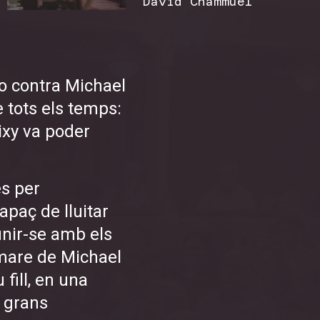
David Chammuel
do contra Michael
 tots els temps:
ixy va poder
ès per
paç de lluitar
eunir-se amb els
 mare de Michael
 fill, en una
i grans