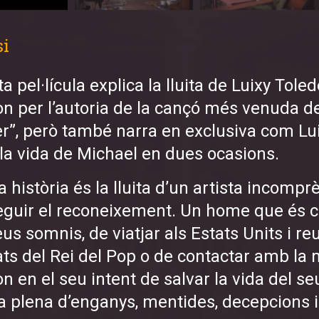
si
a pel·lícula explica la lluita de Luixy Tole
n per l’autoria de la cançó més venuda de
ler”, però també narra en exclusiva com Lu
 la vida de Michael en dues ocasions.
 història és la lluita d’un artista incompr
guir el reconeixement. Un home que és ca
eus somnis, de viatjar als Estats Units i r
ts del Rei del Pop o de contactar amb la
 en el seu intent de salvar la vida del seu
ia plena d’enganys, mentides, decepcions 