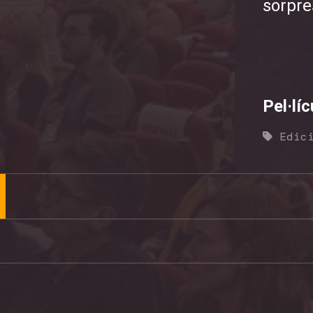
sorpre
Pel·lí
Edic