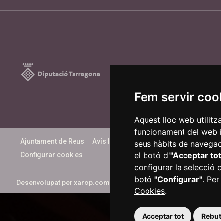
Fem servir coo
Aquest lloc web utilitz
funcionament del web i m
Ajuntament de Reus
Avís legal
Informació bàsica
Políti
seus hàbits de navegaci
el botó d'
"Acceptar tot
Configurar cookies
configurar la selecció 
botó
"Configurar"
. Per
Desenvolupat per
xarop.com
Cookies
.
Acceptar tot
Rebutj