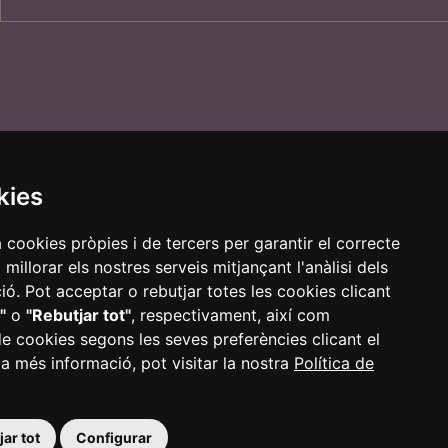
kies
a cookies pròpies i de tercers per garantir el correcte
illorar els nostres serveis mitjançant l'anàlisi dels
ca de cookies
Política de privacitat
Accessibilitat
ó. Pot acceptar o rebutjar totes les cookies clicant
"
o
"Rebutjar tot"
, respectivament, així com
de cookies segons les seves preferències clicant el
 a més informació, pot visitar la nostra
Política de
ar tot
Configurar