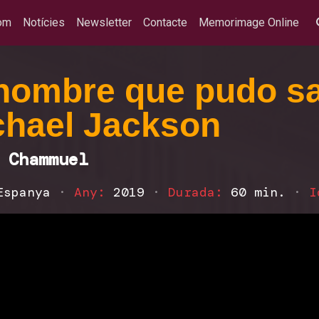
om
Notícies
Newsletter
Contacte
Memorimage Online
hombre que pudo sal
chael Jackson
 Chammuel
Espanya
·
Any:
2019
·
Durada:
60 min.
·
I