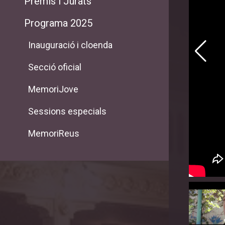
Premis i Jurats
Programa 2025
Inauguració i cloenda
Secció oficial
MemoriJove
Sessions especials
MemoriReus