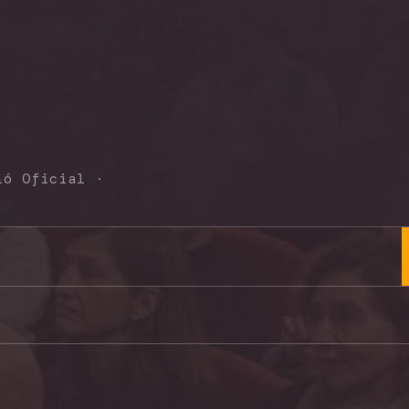
ió Oficial
·