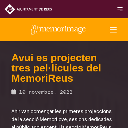
Edició 2025
Avui es projecten
tres pel·lícules del
PEL·LÍCULES
MemoriReus
Entrades i horaris
10 novembre, 2022
Sala de premsa
Ahir van començar les primeres projeccions
Premis i Jurats
de la secció
Memorijove
, sesions dedicades
Programa 2025
al públic adolescent, i la secció
MemoriReus
,