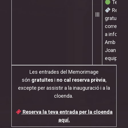
Teatre 
Reserva
|||
gratuïta
a
correu
a
info@me
Amb presèn
Joan Tism
equip de la
Les entrades del Memorimage
són
gratuïtes
i
no cal reserva prèvia
,
excepte per assistir a la inauguració i a la
cloenda.
Reserva la teva entrada per la cloenda
aquí.