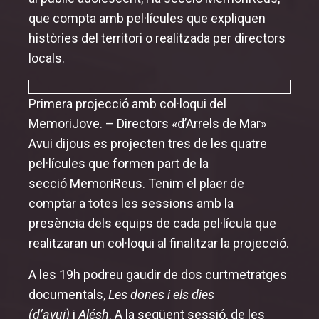
que compta amb pel·lícules que expliquen
Inauguració i cloenda
històries del territori o realitzada per directors
locals.
Secció oficial
MemoriJove
Primera projecció amb col·loqui del
Sessions especials
MemoriJove. – Directors «d’Arrels de Mar»
Avui dijous es projecten tres de les quatre
MemoriReus
pel·lícules que formen part de la
secció
MemoriReus
. Tenim el plaer de
comptar a totes les sessions amb la
presència dels equips de cada pel·lícula que
realitzaran un col·loqui al finalitzar la projecció.
A les 19h podreu gaudir de dos curtmetratges
documentals,
Les dones i els dies
(d’avui)
i
Alésh
. A la següent sessió, de les