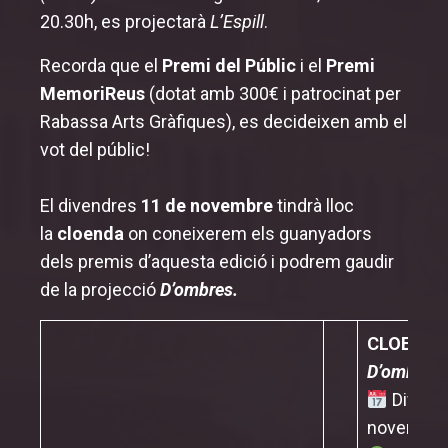
20.30h, es projectarà
L’Espill
.
Recorda que el
Premi del Públic
i el
Premi
MemoriReus
(dotat amb 300€ i patrocinat per
Rabassa Arts Gràfiques), es decideixen amb el
vot del públic!
El divendres
11 de novembre
tindrà lloc
la
cloenda
on coneixerem els guanyadors
dels
premis
d’aquesta edició i podrem gaudir
de la projecció
D’ombres
.
CLOENDA
D’ombres
Divend
novembre