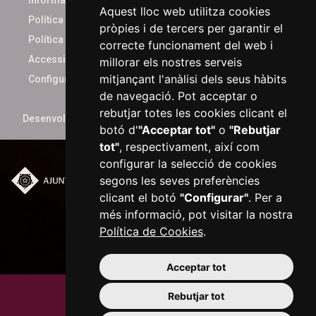
Informació bàsica
Aquest lloc web utilitza cookies
Política de cookies
pròpies i de tercers per garantir el
Política de privacitat
correcte funcionament del web i
Accessibilitat
millorar els nostres serveis
mitjançant l'anàlisi dels seus hàbits
Configurar cookies
de navegació. Pot acceptar o
rebutjar totes les cookies clicant el
Desenvolupat per
xarop.com
botó d'
"Acceptar tot"
o
"Rebutjar
tot"
, respectivament, així com
configurar la selecció de cookies
segons les seves preferències
Plaça del Mercadal ·
clicant el botó
"Configurar"
. Per a
43201 Reus
més informació, pot visitar la nostra
977 010 010
Política de Cookies
.
ajuntament@reus.cat
|
reus.cat
Acceptar tot
Rebutjar tot