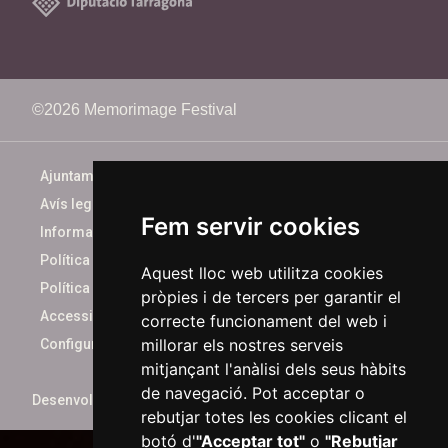
©2026 Memorimage Festival
Ajuntament de Reus
Avís legal
Fem servir cookies
Informació bàsica
Política de cookies
Aquest lloc web utilitza cookies
Política de privacitat
pròpies i de tercers per garantir el
Accessibilitat
correcte funcionament del web i
millorar els nostres serveis
Configurar cookies
mitjançant l'anàlisi dels seus hàbits
de navegació. Pot acceptar o
Desenvolupat per
xarop.com
rebutjar totes les cookies clicant el
botó d'
"Acceptar tot"
o
"Rebutjar