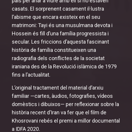
país per anar a viure amb ell si no estaven
casats. El sorprenent casament il·lustra
l’abisme que encara existeix en el seu
matrimoni: Tayi és una musulmana devota i
Hossein és fill d’una família progressista i
secular. Les friccions d’aquesta fascinant
història de família constitueixen una
radiografia dels conflictes de la societat
iraniana des de la Revolució islàmica de 1979
fins a l’actualitat.
L’original tractament del material d’arxiu
familiar —cartes, àudios, fotografies, vídeos
domèstics i dibuixos— per reflexionar sobre la
història recent d’Iran va fer que el film de
Khosrovani rebés el premi a millor documental
a IDFA 2020.