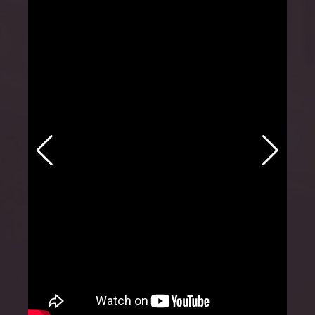
Programa 2025
Inauguració i cloenda
Secció oficial
MemoriJove
Sessions especials
MemoriReus