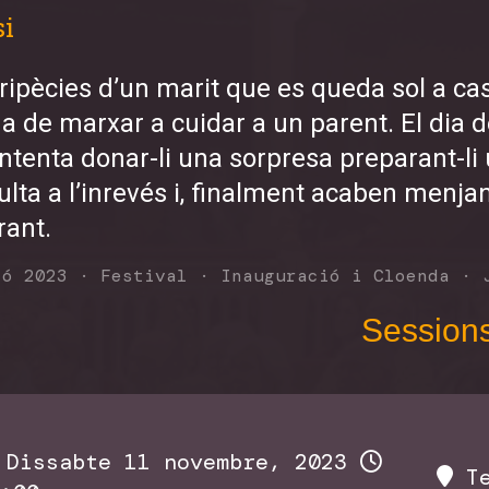
si
ripècies d’un marit que es queda sol a ca
a de marxar a cuidar a un parent. El dia de
intenta donar-li una sorpresa preparant-li
sulta a l’inrevés i, finalment acaben menja
rant.
ió 2023
·
Festival
·
Inauguració i Cloenda
·
Session
Dissabte 11 novembre, 2023
Te