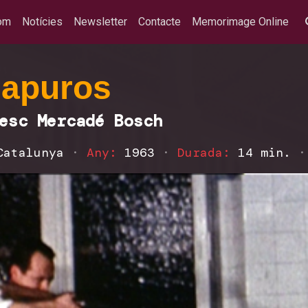
om
Notícies
Newsletter
Contacte
Memorimage Online
 apuros
esc Mercadé Bosch
Catalunya
·
Any:
1963
·
Durada:
14 min.
·