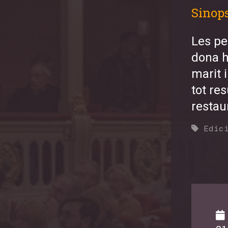
Sinop
Les pe
dona h
marit 
tot re
restau
Edic