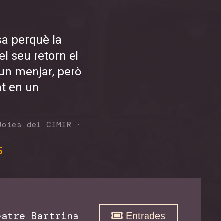
sa perquè la
l seu retorn el
 un menjar, però
nt en un
Joies del CIMIR
·
s
atre Bartrina
Entrades