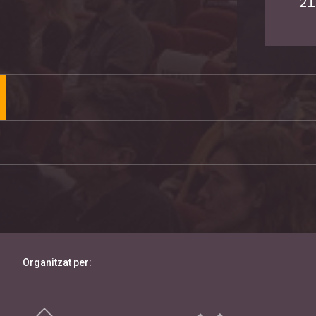
21
Organitzat per: