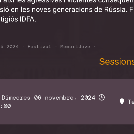
ssió en les noves generacions de Rússia. 
tigiós IDFA.
ió 2024
·
Festival
·
MemoriJove
·
Session
Dimecres 06 novembre, 2024
Te
:00