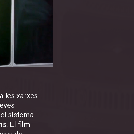
a les xarxes
seves
 el sistema
ns. El film
cies de