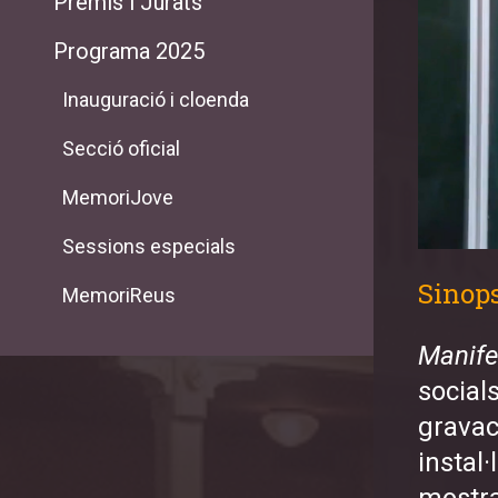
Premis i Jurats
Programa 2025
Inauguració i cloenda
Secció oficial
MemoriJove
Sessions especials
Sinop
MemoriReus
Manife
social
gravac
instal·
mostra