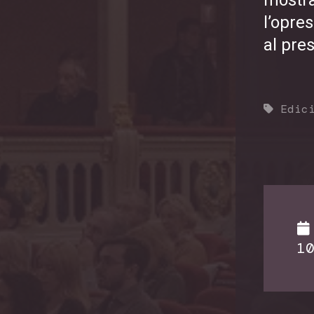
l’opre
al pres
Edic
10