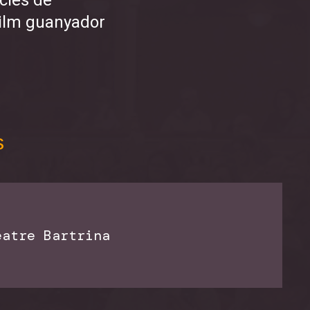
Film guanyador
s
atre Bartrina