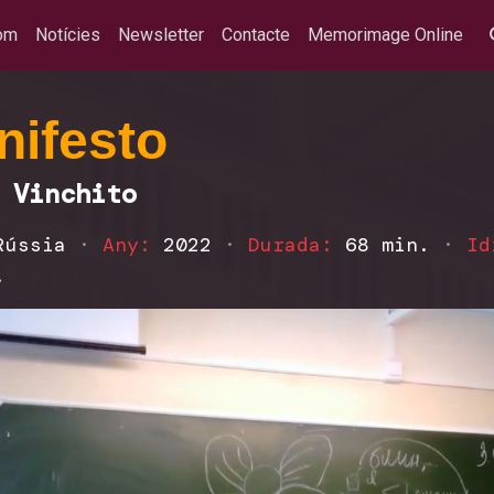
om
Notícies
Newsletter
Contacte
Memorimage Online
nifesto
 Vinchito
Rússia
·
Any:
2022
·
Durada:
68 min.
·
Id
.