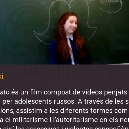
si
sto
és un film compost de vídeos penjats 
s per adolescents russos. A través de les 
ions, assistim a les diferents formes com
la el militarisme i l’autoritarisme en els ne
 així les agressives i violentes conseqüèn