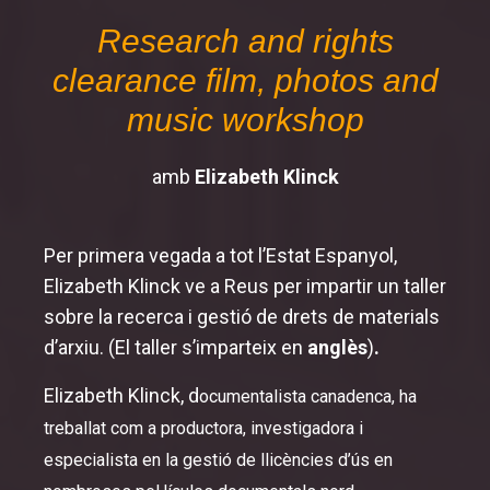
Research and rights
Inauguració i cloenda
clearance film, photos and
Secció oficial
music workshop
MemoriJove
amb
Elizabeth Klinck
Sessions especials
MemoriReus
Per primera vegada a tot l’Estat Espanyol,
Elizabeth Klinck ve a Reus per impartir un taller
sobre la recerca i gestió de drets de materials
d’arxiu. (El taller s’imparteix en
anglès
)
.
Elizabeth Klinck
, d
ocumentalista canadenca, ha
treballat com a productora, investigadora i
especialista en la gestió de llicències d’ús en