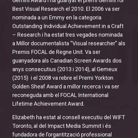
Gemini Award i ha guanyat el premi Gemini for
Best Visual Research el 2010. El 2006 va ser
nominada a un Emmy en la categoria
Outstanding Individual Achievement in a Craft
– Research i ha estat tres vegades nominada
a Millor documentalista “Visual researcher” als
Premis FOCAL de Regne Unit. Va ser
guanyadora als Canadian Screen Awards dos
anys consecutius (2013 i 2014), al Gemeux
(2015) i el 2008 va rebre el Premi Yorkton
Golden Sheaf Award a millor recerca i va ser
reconeguda amb el FOCAL International
Lifetime Achievement Award.
Elizabeth ha estat al consell executiu del WIFT
Toronto, al del Impact Media Summit i és
fundadora de l’organtització professional