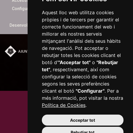
Accessibilitat
Configurar cookies
Aquest lloc web utilitza cookies
pròpies i de tercers per garantir el
Desenvolupat per
xarop.com
correcte funcionament del web i
millorar els nostres serveis
mitjançant l'anàlisi dels seus hàbits
de navegació. Pot acceptar o
rebutjar totes les cookies clicant el
Plaça del Mercadal ·
43201 Reus
botó d'
"Acceptar tot"
o
"Rebutjar
977 010 010
tot"
, respectivament, així com
ajuntament@reus.cat
|
configurar la selecció de cookies
reus.cat
segons les seves preferències
clicant el botó
"Configurar"
. Per a
més informació, pot visitar la nostra
Política de Cookies
.
Acceptar tot
Rebutjar tot