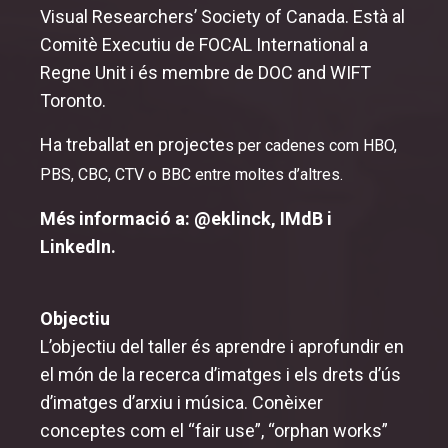
Visual Researchers’ Society of Canada. Està al
Comitè Executiu de FOCAL International a
Regne Unit i és membre de DOC and WIFT
Toronto.
Ha treballat en projecte
s per cadenes com HBO,
PBS, CBC, CTV o BBC entre moltes d’altres.
Més informació a:
@eklinck
,
IMdB
i
LinkedIn
.
Objectiu
L’objectiu del taller és aprendre i aprofundir en
el món de la recerca d’imatges i els drets d’ús
d’imatges d’arxiu i música. Conèixer
conceptes com el “fair use”, “orphan works”