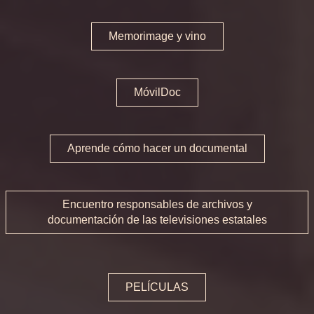
Sesiones Especiales
Memorimage y vino
MemoriXics
MemoriJove
MóvilDoc
Memorimage Online
Información Práctica
Aprende cómo hacer un documental
Películas
Encuentro responsables de archivos y
Talleres
documentación de las televisiones estatales
Taller de investigación y gestión de derechos
Memorimage y vino
PELÍCULAS
MóvilDoc