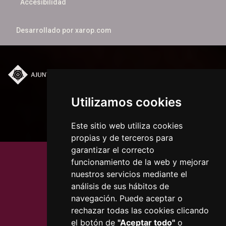
Accesibilidad
Desarrollado por
xarop.com
Plaça del Mercadal ·
43201 Reus
Utilizamos cookies
977 010 010
ajuntament@reus.cat
|
reus.cat
Este sitio web utiliza cookies
propias y de terceros para
garantizar el correcto
funcionamiento de la web y mejorar
nuestros servicios mediante el
análisis de sus hábitos de
navegación. Puede aceptar o
rechazar todas las cookies clicando
el botón de
"Aceptar todo"
o