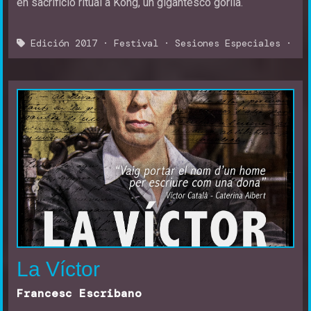
en sacrificio ritual a Kong, un gigantesco gorila.
Edición 2017
·
Festival
·
Sesiones Especiales
·
La Víctor
Francesc Escribano