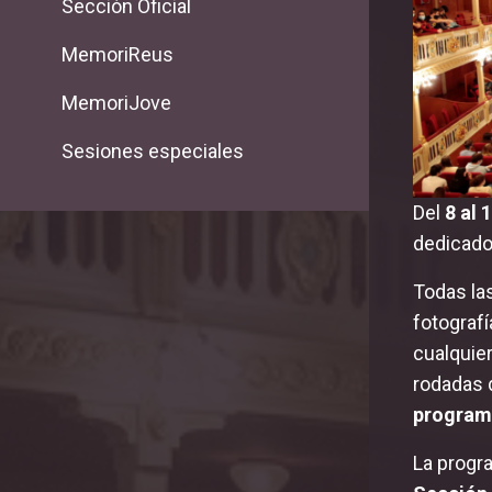
Sección Oficial
MemoriReus
MemoriJove
Sesiones especiales
Del
8 al 
dedicado
Todas las
fotograf
cualquier
rodadas 
programa
La progr