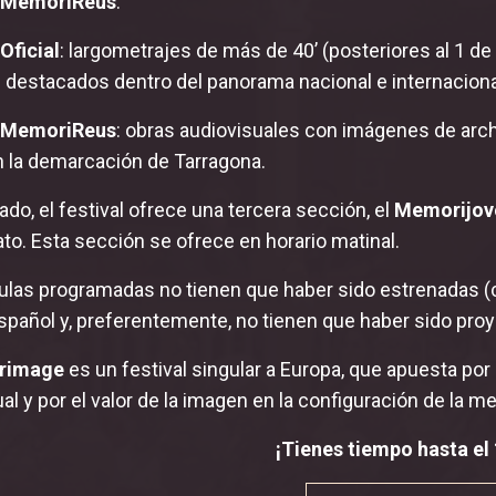
 MemoriReus
:
Oficial
: largometrajes de más de 40’ (posteriores al 1 d
 destacados dentro del panorama nacional e internaciona
 MemoriReus
: obras audiovisuales con imágenes de arc
n la demarcación de Tarragona.
lado, el festival ofrece una tercera sección, el
Memorijov
ato. Esta sección se ofrece en horario matinal.
culas programadas no tienen que haber sido estrenadas (c
spañol y, preferentemente, no tienen que haber sido proy
rimage
es un festival singular a Europa, que apuesta po
al y por el valor de la imagen en la configuración de la me
¡Tienes tiempo hasta el 1