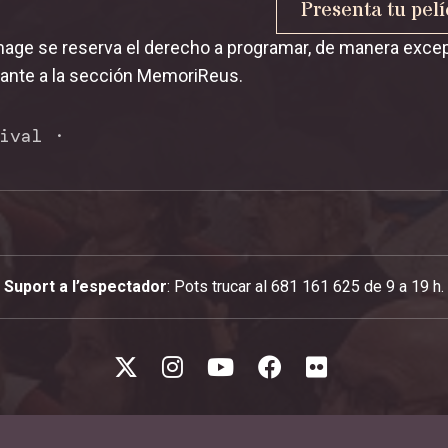
Presenta tu pelí
ge se reserva el derecho a programar, de manera excepci
ante a la sección MemoriReus.
ival
·
Suport a l’espectador
: Pots trucar al 681 161 625 de 9 a 19 h.