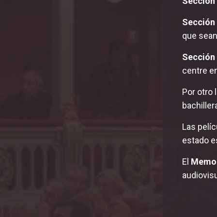
Sección
Sección 
que sean
Sección
centre e
Por otro 
bachiller
Las pelí
estado e
El
Memo
audiovisu