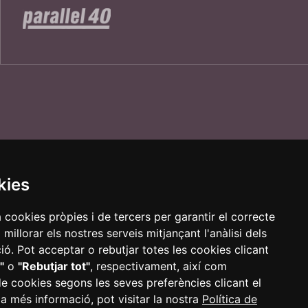
kies
a cookies pròpies i de tercers per garantir el correcte
illorar els nostres serveis mitjançant l'anàlisi dels
ca de cookies
Política de privacitat
Accessibilitat
ó. Pot acceptar o rebutjar totes les cookies clicant
"
o
"Rebutjar tot"
, respectivament, així com
de cookies segons les seves preferències clicant el
 a més informació, pot visitar la nostra
Política de