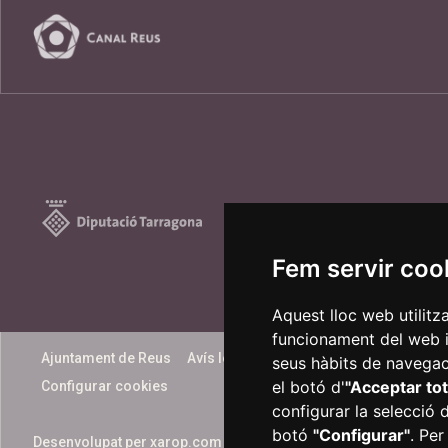
Fem servir coo
Aquest lloc web utilitz
funcionament del web i m
Ajuntament de Reus
Avís legal
Informació bàsica
Políti
seus hàbits de navegaci
el botó d'
"Acceptar tot
Configurar cookies
configurar la selecció 
botó
"Configurar"
. Per
Desenvolupat per
xarop.com