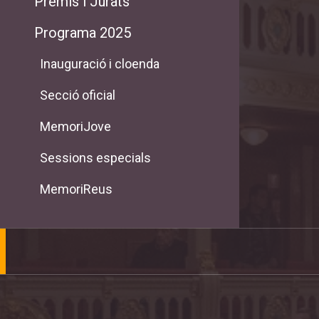
Premis i Jurats
Programa 2025
Inauguració i cloenda
Secció oficial
MemoriJove
Sessions especials
MemoriReus