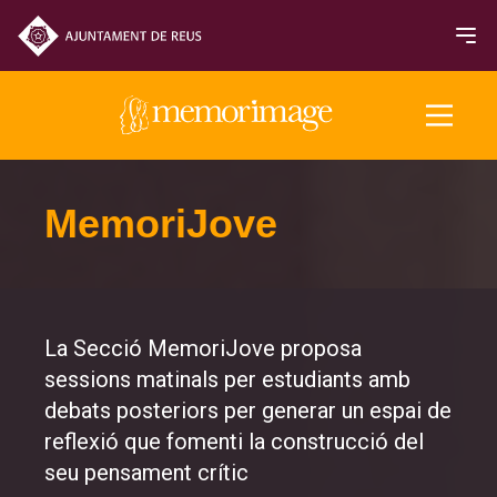
Edició 2025
MemoriJove
PEL·LÍCULES
NOTICIES
La Secció MemoriJove proposa
sessions matinals per estudiants amb
PROGRAMACIÓ
debats posteriors per generar un espai de
Entrades i horaris
reflexió que fomenti la construcció del
seu pensament crític
Sala de premsa