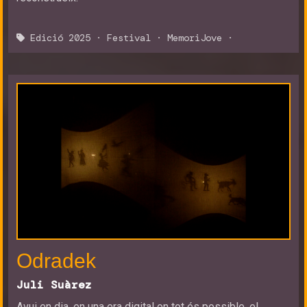
Edició 2025
·
Festival
·
MemoriJove
·
Odradek
Juli Suàrez
Avui en dia, en una era digital on tot és possible, el