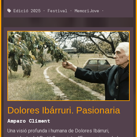
Edició 2025
·
Festival
·
MemoriJove
·
Dolores Ibárruri. Pasionaria
Amparo Climent
Una visió profunda i humana de Dolores Ibárruri,