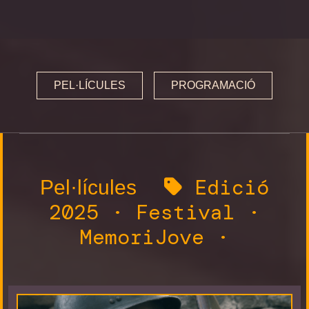
Premis i Jurats
Programa 2025
Inauguració i cloenda
PEL·LÍCULES
PROGRAMACIÓ
Secció oficial
MemoriJove
Sessions especials
Edició
Pel·lícules
2025
·
Festival
·
MemoriReus
MemoriJove
·