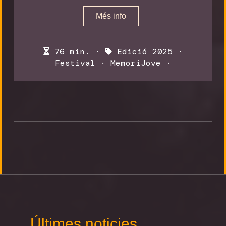
Més info
76 min. ·
Edició 2025
·
Festival
·
MemoriJove
·
Últimes noticies