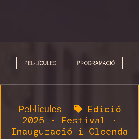
Premis i Jurats
Programa 2025
Inauguració i cloenda
Secció oficial
PEL·LÍCULES
PROGRAMACIÓ
MemoriJove
Sessions especials
MemoriReus
Edició
Pel·lícules
2025
·
Festival
·
Inauguració i Cloenda