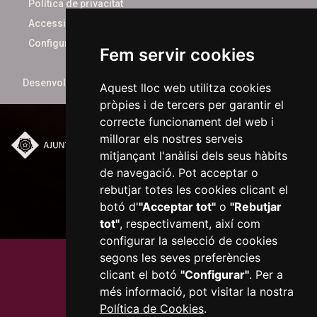
Política de privacitat
Accessibilitat
Configurar cookies
Fem servir cookies
Desenvolupat per
xarop.com
Aquest lloc web utilitza cookies
pròpies i de tercers per garantir el
correcte funcionament del web i
millorar els nostres serveis
mitjançant l'anàlisi dels seus hàbits
Plaça del Mercadal ·
43201 Reus
de navegació. Pot acceptar o
977 010 010
rebutjar totes les cookies clicant el
ajuntament@reus.cat
|
botó d'
"Acceptar tot"
o
"Rebutjar
reus.cat
tot"
, respectivament, així com
configurar la selecció de cookies
segons les seves preferències
clicant el botó
"Configurar"
. Per a
més informació, pot visitar la nostra
Política de Cookies
.