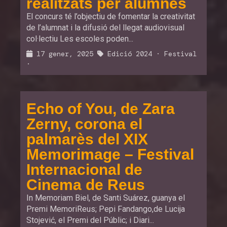
realitzats per alumnes
El concurs té l’objectiu de fomentar la creativitat
de l’alumnat i la difusió del llegat audiovisual
col·lectiu Les escoles poden...
17 gener, 2025
Edició 2024
·
Festival
·
Echo of You, de Zara
Zerny, corona el
palmarès del XIX
Memorimage – Festival
Internacional de
Cinema de Reus
In Memoriam Biel, de Santi Suárez, guanya el
Premi MemoriReus; Pepi Fandango,de Lucija
Stojević, el Premi del Públic; i Diari...