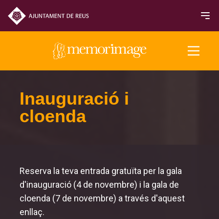
Edició 2025
Inauguració i
cloenda
PEL·LÍCULES
NOTICIES
PROGRAMACIÓ
Reserva la teva entrada gratuïta per la gala
d'inauguració (4 de novembre) i la gala de
Entrades i horaris
cloenda (7 de novembre) a través d'
aquest
enllaç
.
Sala de premsa