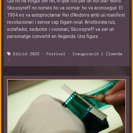
Qui no ha volgut ser rei, ni que fos per un sol dia? Boris
Skossyreff no només ho va somiar: ho va aconseguir. El
1934 es va autoproclamar Rei d’Andorra amb un manifest
revolucionari i sense cap lligam reial. Aristòcrata rus,
estafador, seductor i visionari, Skossyreff va ser un
personatge convertit en llegenda. Una figura …
Edició 2025
·
Festival
·
Inauguració i Cloenda
·