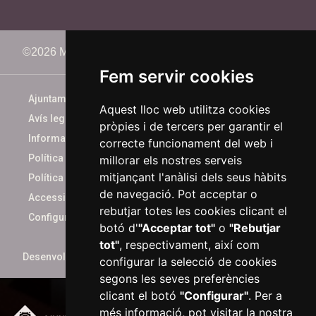
©2026 Memorimage Festival
Fem servir cookies
Ajuntament de Reus
Aquest lloc web utilitza cookies
Avís legal
pròpies i de tercers per garantir el
Informació bàsica
correcte funcionament del web i
Política de cookies
millorar els nostres serveis
mitjançant l'anàlisi dels seus hàbits
Política de privacitat
de navegació. Pot acceptar o
Accessibilitat
rebutjar totes les cookies clicant el
Configurar cookies
botó d'
"Acceptar tot"
o
"Rebutjar
tot"
, respectivament, així com
Desenvolupat per
xarop.com
configurar la selecció de cookies
segons les seves preferències
clicant el botó
"Configurar"
. Per a
més informació, pot visitar la nostra