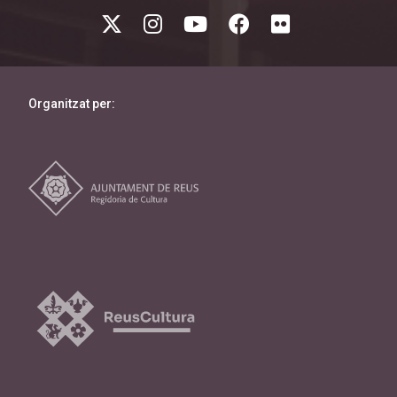
Programa 2025
Inauguració i cloenda
Organitzat per:
Secció oficial
MemoriJove
Sessions especials
MemoriReus