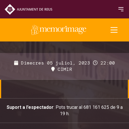
Edició 2025
Dimecres 05 juliol, 2023
22:00
CIMIR
PEL·LÍCULES
NOTICIES
Entrades i horaris
Suport a l’espectador
: Pots trucar al 681 161 625 de 9 a
19 h.
Sala de premsa
Premis i Jurats