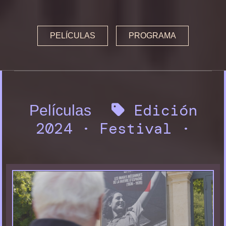
Entradas y horarios
Jurados
PELÍCULAS
PROGRAMA
Premios
Inauguración y Clausura
Inauguración y Clausura
Edición
Películas
Premios
2024
·
Festival
·
Premios