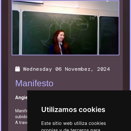
Wednesday 06 November, 2024
Manifesto
Angie Vinchito
Utilizamos cookies
Manifesto es un film compuesto totalmente de videos
subidos a las redes sociales sobre adolescentes rusos.
A través de grabaciones, asistimos
Este sitio web utiliza cookies
...
propias y de terceros para