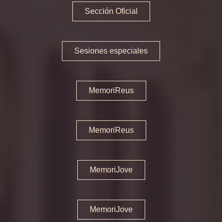
Sección Oficial
Programa 2024
Inaguración y clausura
Sesiones especiales
Sección Oficial
Sesiones especiales
MemoriReus
MemoriReus
MemoriJove
MemoriReus
Sala de prensa
Premios
MemoriJove
Jurados
Entradas y horarios
MemoriJove