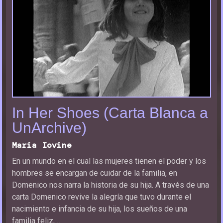
Entradas y horarios
Jurados
Premios
Inauguración y Clausura
Inauguración y Clausura
In Her Shoes (Carta Blanca a
Premios
UnArchive)
Premios
Maria Iovine
En un mundo en el cual las mujeres tienen el poder y los
hombres se encargan de cuidar de la familia, en
Domenico nos narra la historia de su hija. A través de una
carta Domenico revive la alegría que tuvo durante el
nacimiento e infancia de su hija, los sueños de una
familia feliz, …