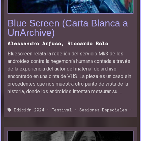
Programa 2024
Blue Screen (Carta Blanca a
Inaguración y clausura
UnArchive)
Sección Oficial
Alessandro Arfuso, Riccardo Bolo
Sesiones especiales
Bluescreen relata la rebelión del servicio Mk3 de los
androides contra la hegemonía humana contada a través
MemoriReus
de la experiencia del autor del material de archivo
encontrado en una cinta de VHS. La pieza es un caso sin
MemoriJove
precedentes que nos muestra otro punto de vista de la
historia, donde los androides intentan restaurar su …
Sala de prensa
Premios
Edición 2024
·
Festival
·
Sesiones Especiales
·
Jurados
Entradas y horarios