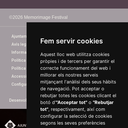
©2026 Memorimage Festival
Ajuntament de Reus
Fem servir cookies
Avís legal
Informació bàsica
Aquest lloc web utilitza cookies
Política de cookies
pròpies i de tercers per garantir el
correcte funcionament del web i
Política de privacitat
millorar els nostres serveis
Accessibilitat
mitjançant l'anàlisi dels seus hàbits
Configurar cookies
de navegació. Pot acceptar o
rebutjar totes les cookies clicant el
Desenvolupat per
xarop.com
botó d'
"Acceptar tot"
o
"Rebutjar
tot"
, respectivament, així com
configurar la selecció de cookies
segons les seves preferències