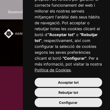
correcte funcionament del web i
millorar els nostres serveis
Desenvolupat per
xarop.com
mitjançant l'anàlisi dels seus hàbits
de navegació. Pot acceptar o
rebutjar totes les cookies clicant el
botó d'
"Acceptar tot"
o
"Rebutjar
Plaça del Mercadal ·
tot"
, respectivament, així com
43201 Reus
configurar la selecció de cookies
977 010 010
ajuntament@reus.cat
|
segons les seves preferències
reus.cat
clicant el botó
"Configurar"
. Per a
més informació, pot visitar la nostra
Política de Cookies
.
Acceptar tot
Rebutjar tot
Configurar