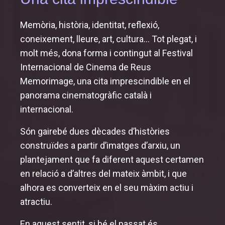
Entrades i horaris
Memòria, història, identitat, reflexió,
coneixement, lleure, art, cultura... Tot plegat, i
Sala de premsa
molt més, dona forma i contingut al Festival
Salutació de la Presidenta de la Diputació,
Internacional de Cinema de Reus
Noemí Llauradó
Memorimage, una cita imprescindible en el
panorama cinematogràfic català i
Jurats
internacional.
Premis
Són gairebé dues dècades d’històries
Programa 2024
construïdes a partir d’imatges d’arxiu, un
plantejament que fa diferent aquest certamen
Inauguració i cloenda
en relació a d’altres del mateix àmbit, i que
alhora es converteix en el seu màxim actiu i
Secció oficial
atractiu.
MemoriReus
En aquest sentit, si bé el passat és