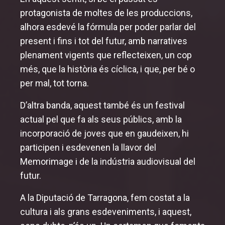
MemoriJove
protagonista de moltes de les produccions,
alhora esdevé la fórmula per poder parlar del
Sessions especials
present i fins i tot del futur, amb narratives
plenament vigents que reflecteixen, un cop
més, que la història és cíclica, i que, per bé o
per mal, tot torna.
D’altra banda, aquest també és un festival
actual pel que fa als seus públics, amb la
incorporació de joves que en gaudeixen, hi
participen i esdevenen la llavor del
Memorimage i de la indústria audiovisual del
futur.
A la Diputació de Tarragona, fem costat a la
cultura i als grans esdeveniments, i aquest,