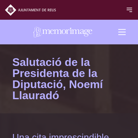
Edició 2024
Salutació de la
Presidenta de la
PEL·LÍCULES
Diputació, Noemí
Llauradó
NOTICIES
PROGRAMACIÓ
Premis
Una cita imprescindible
Jurats