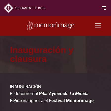
Edición 2020
Inauguración y
clausura
PELÍCULAS
NOTICIAS
INAUGURACIÓN
Programación
El documental
Pilar Aymerich. La Mirada
Inauguración y clausura
Felina
inaugurará el
Festival Memorimage
.
Sección Oficial