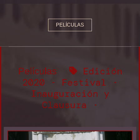
MemoriReus
MemoriJove
PELÍCULAS
Memorimage online
Películas
Actividades
Edición
Películas
2020
·
Festival
·
Premios y Jurados
Inauguración y
Clausura
·