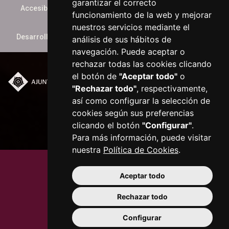
garantizar el correcto
Accesibilidad
funcionamiento de la web y mejorar
nuestros servicios mediante el
Desarrollado por
xarop.com
análisis de sus hábitos de
navegación. Puede aceptar o
rechazar todas las cookies clicando
el botón de
"Aceptar todo"
o
"Rechazar todo"
, respectivamente,
Plaça del Mercadal ·
43201 Reus
así como configurar la selección de
977 010 010
cookies según sus preferencias
ajuntament@reus.cat
|
clicando el botón
"Configurar"
.
reus.cat
Para más información, puede visitar
nuestra
Política de Cookies
.
Aceptar todo
Rechazar todo
Configurar