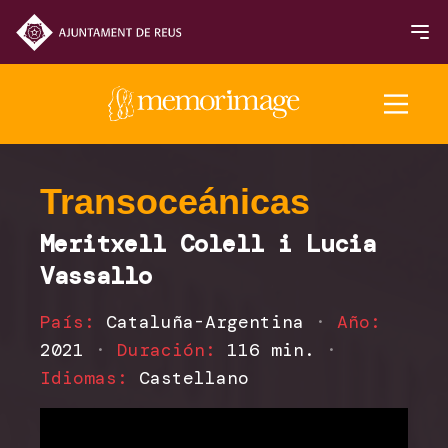
Edición 2025
Transoceánicas
Meritxell Colell i Lucia
PELÍCULAS
Vassallo
NOTICIAS
País:
Cataluña-Argentina
·
Año:
2021
·
Duración:
116 min.
·
Programación 2025
Idiomas:
Castellano
Inauguración y Clausura
Sección Oficial