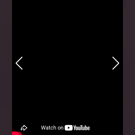
MemoriReus
MemoriJove
Sesiones especiales