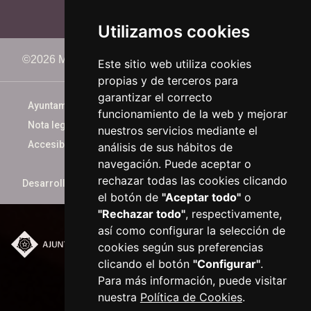
Utilizamos cookies
©2026 Memorimage Festival
Este sitio web utiliza cookies
propias y de terceros para
garantizar el correcto
Ayuntamiento de Reus
funcionamiento de la web y mejorar
Nota legal
nuestros servicios mediante el
Accesibilidad
análisis de sus hábitos de
navegación. Puede aceptar o
rechazar todas las cookies clicando
Desarrollado por
xarop.com
el botón de
"Aceptar todo"
o
"Rechazar todo"
, respectivamente,
así como configurar la selección de
cookies según sus preferencias
Plaça del Mercadal ·
clicando el botón
"Configurar"
.
43201 Reus
Para más información, puede visitar
977 010 010
ajuntament@reus.cat
|
nuestra
Política de Cookies
.
reus.cat